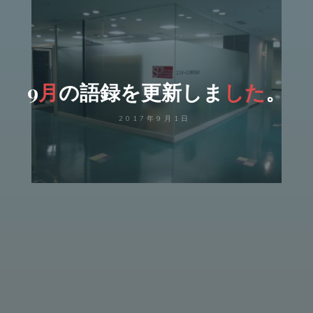
9
月
の
語
録
を
更
新
し
ま
し
た
。
2017年9月1日