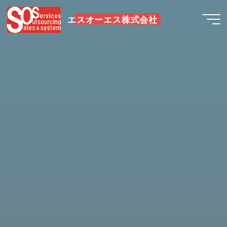
コ
ン
エスオーエス株式会社
テ
ン
ツ
へ
ス
キ
ッ
プ