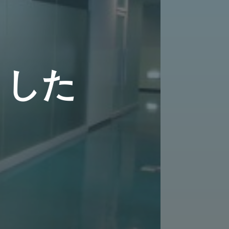
ま
し
た