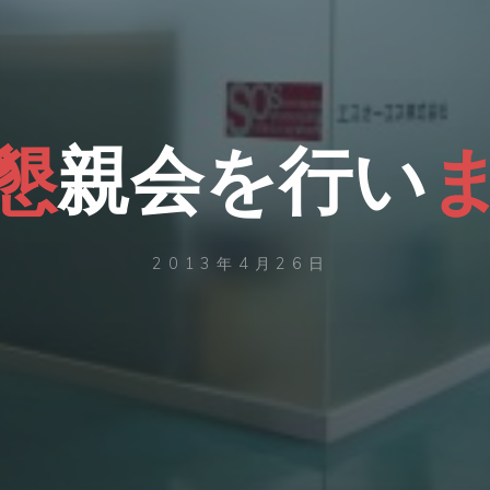
懇
親
会
を
行
い
2013年4月26日